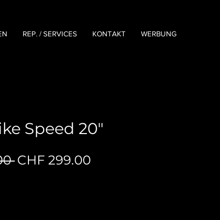
EN
REP. / SERVICES
KONTAKT
WERBUNG
ike Speed 20"
Standardpreis
Sale-
00 
CHF 299.00
Preis
sten