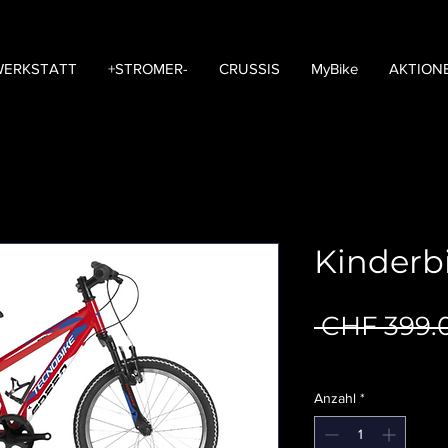
WERKSTATT
+STROMER-
CRUSSIS
MyBike
AKTION
Kinderb
 CHF 399.
Abholung Versandko
Anzahl
*