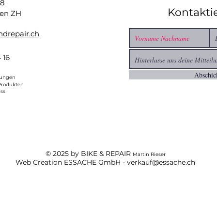
88
Gewicht
: ca. 12,5
Kontakti
en ZH
Rahmenhöhe
: 29
Farben
: Rot-Blau
drepair.ch
Ob für den täglichen
verbindet Zuverlässig
 16
Abschic
gungen
 Produkten
ss
© 2025 by BIKE & REPAIR
Martin Rieser
Web Creation ESSACHE GmbH -
verkauf@essache.ch