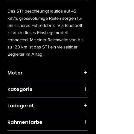
Das ST1 beschleunigt lautlos auf 45
km/h, grossvolumige Reifen sorgen für
ein sicheres Fahrerlebnis. Via Bluetooth
ist auch dieses Einstiegsmodell
connected. Mit einer Reichweite von bis
zu 120 km ist das ST1 ein vielseitiger
Begleiter im Alltag.
Motor
Stromer CYRO Drive II
Kategorie
Leistung Watt 670W
Drehmoment Nm 35 Nm
L1e-Bis 45 km/h
Ladegerät
Stromer CR246
Rahmenfarbe
246 W
max. Ladezeit : 4 h 15 min
Deep Petrol