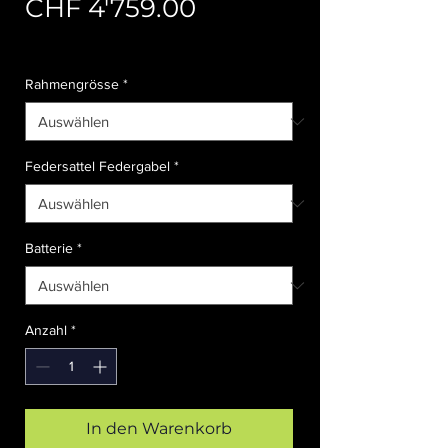
Preis
CHF 4'759.00
Abholung Versandkosten
Rahmengrösse
*
Federsattel Federgabel
*
Batterie
*
Anzahl
*
In den Warenkorb