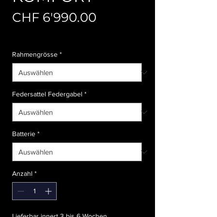
Preis
CHF 6'990.00
Abholung Versandkosten
Rahmengrösse
*
Federsattel Federgabel
*
Batterie
*
Anzahl
*
Lieferbar innert 3 bis 6 Wochen